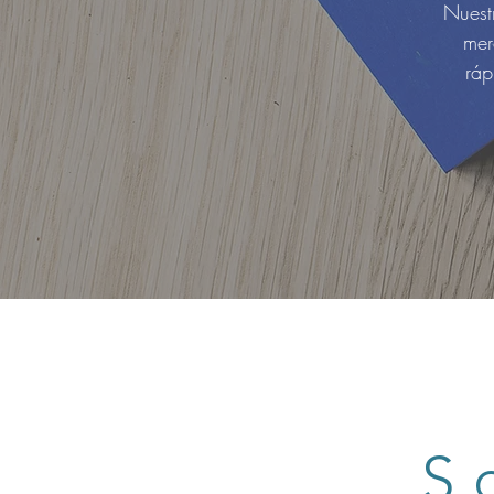
Nuestr
mer
ráp
S