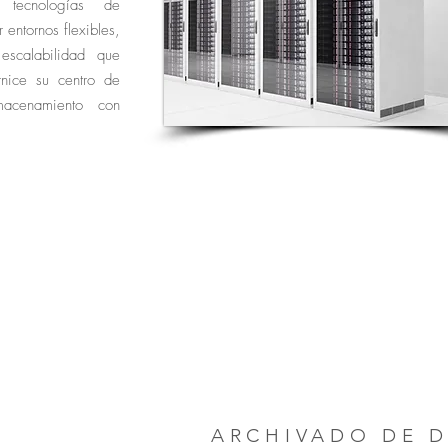
s tecnologías de
entornos flexibles,
escalabilidad que
rnice su centro de
macenamiento con
ARCHIVADO DE 