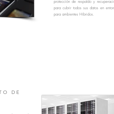
protección de respaldo y recuperaci
para cubrir todos sus datos en entor
para ambientes Híbridos.
02
TO DE