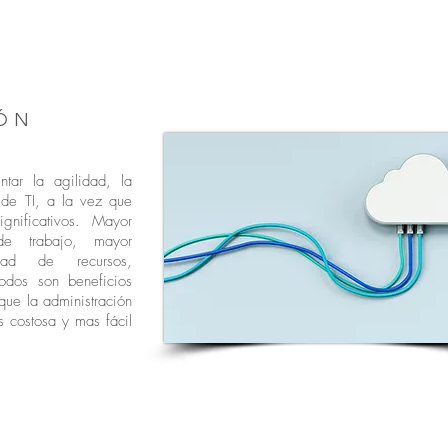
04
IÓN
ntar la agilidad, la
d de TI, a la vez que
gnificativos. Mayor
e trabajo, mayor
idad de recursos,
odos son beneficios
que la administración
s costosa y mas fácil