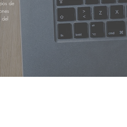
ipos de
ones
 del