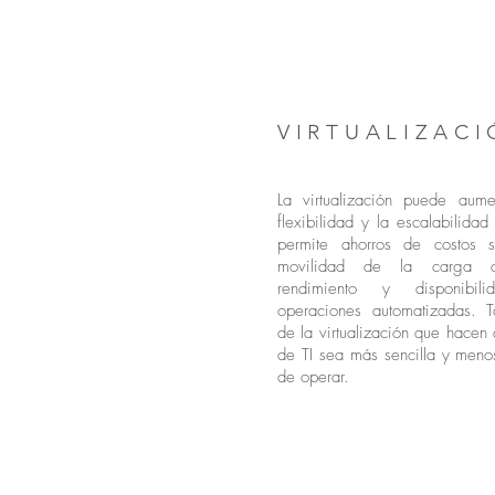
VIRTUALIZAC
La virtualización puede aume
flexibilidad y la escalabilida
permite ahorros de costos si
movilidad de la carga d
rendimiento y disponibil
operaciones automatizadas. T
de la virtualización que hacen 
de TI sea más sencilla y meno
de operar.